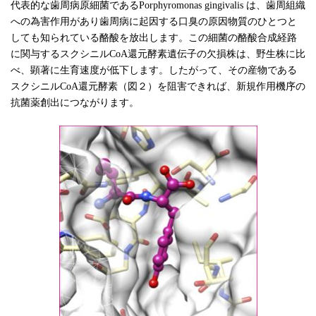
代表的な歯周病原細菌であるPorphyromonas gingivalis は、歯周組織
への為害作用があり歯周病に起因する口臭の原因物質のひとつと
しても知られている酪酸を放出します。この細菌の酪酸合成経路
に関与するスクシニルCoA還元酵素遺伝子の欠損株は、野生株に比
べ、顕著に生育速度が低下します。したがって、その産物である
スクシニルCoA還元酵素（図２）を阻害できれば、新規作用機序の
抗菌薬創出につながります。