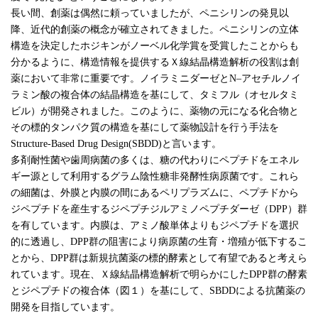
長い間、創薬は偶然に頼っていましたが、ペニシリンの発見以
降、近代的創薬の概念が確立されてきました。ペニシリンの立体
構造を決定したホジキンがノーベル化学賞を受賞したことからも
分かるように、構造情報を提供するＸ線結晶構造解析の役割は創
薬において非常に重要です。ノイラミニダーゼとN–アセチルノイ
ラミン酸の複合体の結晶構造を基にして、タミフル（オセルタミ
ビル）が開発されました。このように、薬物の元になる化合物と
その標的タンパク質の構造を基にして薬物設計を行う手法を
Structure-Based Drug Design(SBDD)と言います。
多剤耐性菌や歯周病菌の多くは、糖の代わりにペプチドをエネル
ギー源として利用するグラム陰性糖非発酵性病原菌です。これら
の細菌は、外膜と内膜の間にあるペリプラズムに、ペプチドから
ジペプチドを産生するジペプチジルアミノペプチダーゼ（DPP）群
を有しています。内膜は、アミノ酸単体よりもジペプチドを選択
的に透過し、DPP群の阻害により病原菌の生育・増殖が低下するこ
とから、DPP群は新規抗菌薬の標的酵素として有望であると考えら
れています。現在、Ｘ線結晶構造解析で明らかにしたDPP群の酵素
とジペプチドの複合体（図１）を基にして、SBDDによる抗菌薬の
開発を目指しています。