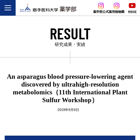
MOVIE
薬学部公式
薬用植物園
RESULT
研究成果・実績
An asparagus blood pressure-lowering agent
discovered by ultrahigh-resolution
metabolomics（11th International Plant
Sulfur Workshop）
2019年9月6日