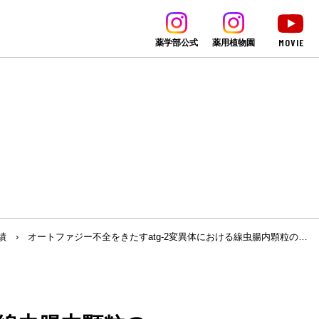
MOVIE
薬学部公式
薬用植物園
績
›
オートファジー不全をきたすatg-2変異体における線虫腸内顆粒の…