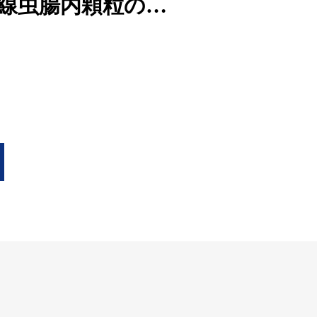
る線虫腸内顆粒の…