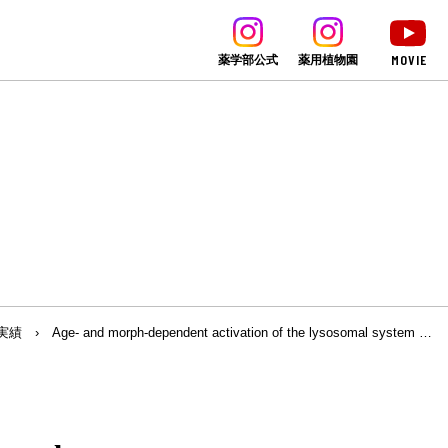
MOVIE
薬学部公式
薬用植物園
実績
›
Age- and morph-dependent activation of the lysosomal system …