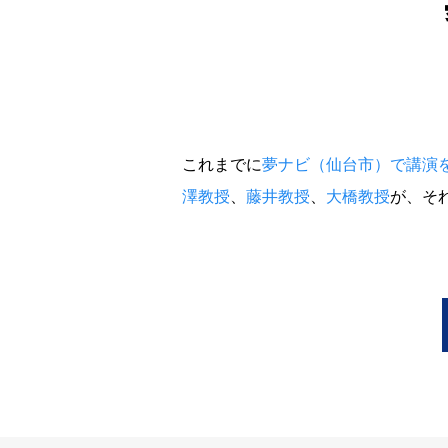
これまでに
夢ナビ（仙台市）で講演
澤教授
、
藤井教授
、
大橋教授
が、そ