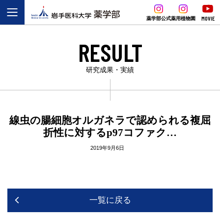
MOVIE
薬学部公式
薬用植物園
RESULT
研究成果・実績
線虫の腸細胞オルガネラで認められる複屈
折性に対するp97コファク…
2019年9月6日
一覧に戻る