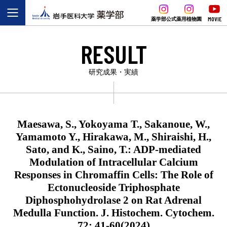
MOVIE
薬学部公式
薬用植物園
RESULT
研究成果・実績
Maesawa, S., Yokoyama T., Sakanoue, W.,
Yamamoto Y., Hirakawa, M., Shiraishi, H.,
Sato, and K., Saino, T.: ADP-mediated
Modulation of Intracellular Calcium
Responses in Chromaffin Cells: The Role of
Ectonucleoside Triphosphate
Diphosphohydrolase 2 on Rat Adrenal
Medulla Function. J. Histochem. Cytochem.
72: 41-60(2024)