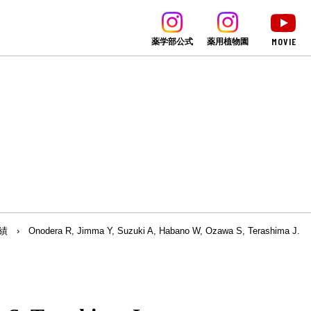
MOVIE
薬学部公式
薬用植物園
績
›
Onodera R, Jimma Y, Suzuki A, Habano W, Ozawa S, Terashima J.