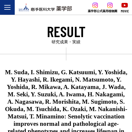
MOVIE
薬学部公式
薬用植物園
RESULT
研究成果・実績
M. Suda, I. Shimizu, G. Katsuumi, Y. Yoshida,
Y. Hayashi, R. Ikegami, N. Matsumoto, Y.
Yoshida, R. Mikawa, A. Katayama, J. Wada,
M. Seki, Y. Suzuki, A. Iwama, H. Nakagami,
A. Nagasawa, R. Morishita, M. Sugimoto, S.
Okuda, M. Tsuchida, K. Ozaki, M. Nakanishi-
Matsui, T. Minamino: Senolytic vaccination
improves normal and pathological age-
related phenotypes and increases lifespan in