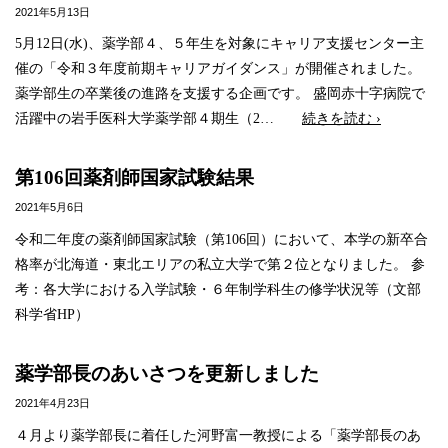
2021年5月13日
5月12日(水)、薬学部４、５年生を対象にキャリア支援センター主
催の「令和３年度前期キャリアガイダンス」が開催されました。
薬学部生の卒業後の進路を支援する企画です。 盛岡赤十字病院で
活躍中の岩手医科大学薬学部４期生（2…
続きを読む ›
第106回薬剤師国家試験結果
2021年5月6日
令和二年度の薬剤師国家試験（第106回）において、本学の新卒合
格率が北海道・東北エリアの私立大学で第２位となりました。 参
考：各大学における入学試験・６年制学科生の修学状況等（文部
科学省HP）
薬学部長のあいさつを更新しました
2021年4月23日
４月より薬学部長に着任した河野富一教授による「薬学部長のあ