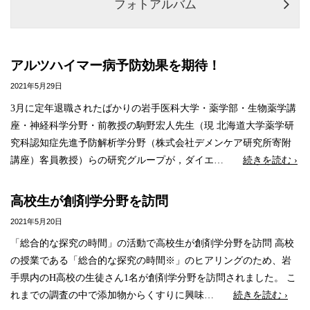
フォトアルバム
アルツハイマー病予防効果を期待！
2021年5月29日
3月に定年退職されたばかりの岩手医科大学・薬学部・生物薬学講
座・神経科学分野・前教授の駒野宏人先生（現 北海道大学薬学研
究科認知症先進予防解析学分野（株式会社デメンケア研究所寄附
講座）客員教授）らの研究グループが，ダイエ…
続きを読む ›
高校生が創剤学分野を訪問
2021年5月20日
「総合的な探究の時間」の活動で高校生が創剤学分野を訪問 高校
の授業である「総合的な探究の時間※」のヒアリングのため、岩
手県内のH高校の生徒さん1名が創剤学分野を訪問されました。 こ
れまでの調査の中で添加物からくすりに興味…
続きを読む ›