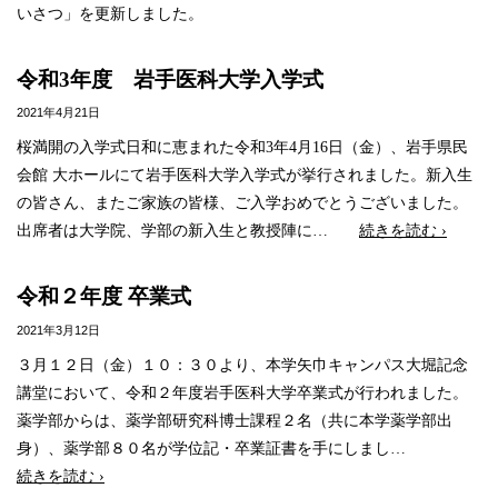
いさつ」を更新しました。
令和3年度 岩手医科大学入学式
2021年4月21日
桜満開の入学式日和に恵まれた令和3年4月16日（金）、岩手県民
会館 大ホールにて岩手医科大学入学式が挙行されました。新入生
の皆さん、またご家族の皆様、ご入学おめでとうございました。
出席者は大学院、学部の新入生と教授陣に…
続きを読む ›
令和２年度 卒業式
2021年3月12日
３月１２日（金）１０：３０より、本学矢巾キャンパス大堀記念
講堂において、令和２年度岩手医科大学卒業式が行われました。
薬学部からは、薬学部研究科博士課程２名（共に本学薬学部出
身）、薬学部８０名が学位記・卒業証書を手にしまし…
続きを読む ›