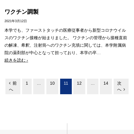
ワクチン調製
2021年3月12日
本学でも、ファーストタッチの医療従事者から新型コロナウイル
スのワクチン接種が始まりました。 ワクチンの管理から接種直前
の解凍、希釈、注射筒へのワクチン充填に関しては、本学附属病
院の薬剤部が中心となって担っており、本学の卒…
続きを読む ›
投
前
1
…
10
11
12
…
14
次
稿
へ
へ
ナ
ビ
ゲ
ー
シ
ョ